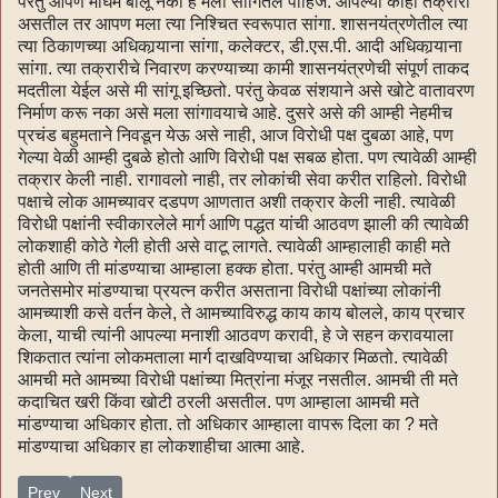
परंतु आपण मोघम बोलू नका हे मला सांगितले पाहिजे. आपल्या काही तक्रारी
असतील तर आपण मला त्या निश्चित स्वरूपात सांगा. शासनयंत्रणेतील त्या
त्या ठिकाणच्या अधिकार्‍याना सांगा, कलेक्टर, डी.एस.पी. आदी अधिकार्‍याना
सांगा. त्या तक्रारीचे निवारण करण्याच्या कामी शासनयंत्रणेची संपूर्ण ताकद
मदतीला येईल असे मी सांगू इच्छितो. परंतु केवळ संशयाने असे खोटे वातावरण
निर्माण करू नका असे मला सांगावयाचे आहे. दुसरे असे की आम्ही नेहमीच
प्रचंड बहुमताने निवडून येऊ असे नाही, आज विरोधी पक्ष दुबळा आहे, पण
गेल्या वेळी आम्ही दुबळे होतो आणि विरोधी पक्ष सबळ होता. पण त्यावेळी आम्ही
तक्रार केली नाही. रागावलो नाही, तर लोकांची सेवा करीत राहिलो. विरोधी
पक्षाचे लोक आमच्यावर दडपण आणतात अशी तक्रार केली नाही. त्यावेळी
विरोधी पक्षांनी स्वीकारलेले मार्ग आणि पद्धत यांची आठवण झाली की त्यावेळी
लोकशाही कोठे गेली होती असे वाटू लागते. त्यावेळी आम्हालाही काही मते
होती आणि ती मांडण्याचा आम्हाला हक्क होता. परंतु आम्ही आमची मते
जनतेसमोर मांडण्याचा प्रयत्‍न करीत असताना विरोधी पक्षांच्या लोकांनी
आमच्याशी कसे वर्तन केले, ते आमच्याविरुद्ध काय काय बोलले, काय प्रचार
केला, याची त्यांनी आपल्या मनाशी आठवण करावी, हे जे सहन करावयाला
शिकतात त्यांना लोकमताला मार्ग दाखविण्याचा अधिकार मिळतो. त्यावेळी
आमची मते आमच्या विरोधी पक्षांच्या मित्रांना मंजूर नसतील. आमची ती मते
कदाचित खरी किंवा खोटी ठरली असतील. पण आम्हाला आमची मते
मांडण्याचा अधिकार होता. तो अधिकार आम्हाला वापरू दिला का ? मते
मांडण्याचा अधिकार हा लोकशाहीचा आत्मा आहे.
Previous article: भाग २ विधानपरिषदेतील भाषणे-४४
Next article: भाग २ विधानपरिषदेतील भाषणे-४२
Prev
Next