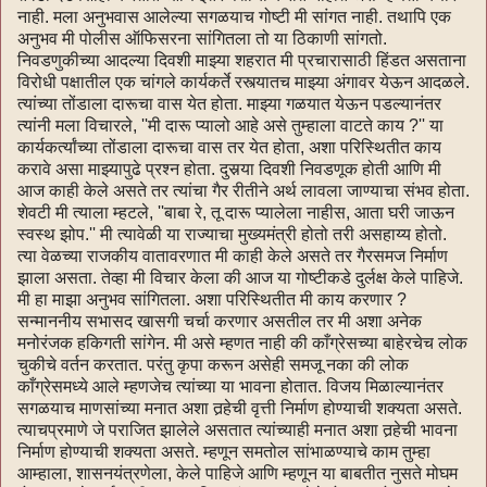
नाही. मला अनुभवास आलेल्या सगळयाच गोष्टी मी सांगत नाही. तथापि एक
अनुभव मी पोलीस ऑफिसरना सांगितला तो या ठिकाणी सांगतो.
निवडणुकीच्या आदल्या दिवशी माझ्या शहरात मी प्रचारासाठी हिंडत असताना
विरोधी पक्षातील एक चांगले कार्यकर्ते रस्त्यातच माझ्या अंगावर येऊन आदळले.
त्यांच्या तोंडाला दारूचा वास येत होता. माझ्या गळयात येऊन पडल्यानंतर
त्यांनी मला विचारले, ''मी दारू प्यालो आहे असे तुम्हाला वाटते काय ?'' या
कार्यकर्त्यांच्या तोंडाला दारूचा वास तर येत होता, अशा परिस्थितीत काय
करावे असा माझ्यापुढे प्रश्न होता. दुसर्‍या दिवशी निवडणूक होती आणि मी
आज काही केले असते तर त्यांचा गैर रीतीने अर्थ लावला जाण्याचा संभव होता.
शेवटी मी त्याला म्हटले, ''बाबा रे, तू दारू प्यालेला नाहीस, आता घरी जाऊन
स्वस्थ झोप.'' मी त्यावेळी या राज्याचा मुख्यमंत्री होतो तरी असहाय्य होतो.
त्या वेळच्या राजकीय वातावरणात मी काही केले असते तर गैरसमज निर्माण
झाला असता. तेव्हा मी विचार केला की आज या गोष्टीकडे दुर्लक्ष केले पाहिजे.
मी हा माझा अनुभव सांगितला. अशा परिस्थितीत मी काय करणार ?
सन्माननीय सभासद खासगी चर्चा करणार असतील तर मी अशा अनेक
मनोरंजक हकिगती सांगेन. मी असे म्हणत नाही की काँग्रेसच्या बाहेरचेच लोक
चुकीचे वर्तन करतात. परंतु कृपा करून असेही समजू नका की लोक
काँग्रेसमध्ये आले म्हणजेच त्यांच्या या भावना होतात. विजय मिळाल्यानंतर
सगळयाच माणसांच्या मनात अशा तर्‍हेची वृत्ती निर्माण होण्याची शक्यता असते.
त्याचप्रमाणे जे पराजित झालेले असतात त्यांच्याही मनात अशा तर्‍हेची भावना
निर्माण होण्याची शक्यता असते. म्हणून समतोल सांभाळण्याचे काम तुम्हा
आम्हाला, शासनयंत्रणेला, केले पाहिजे आणि म्हणून या बाबतीत नुसते मोघम