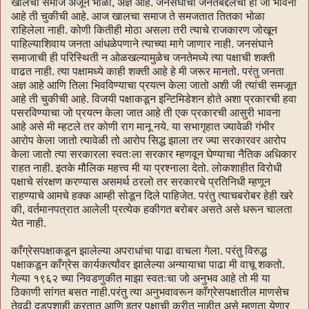
खालचा समाज अजून भोळा, अज्ञ आहे. जनसंघाची जनतेबद्दलची ही जी भावना
आहे ती चुकीची आहे. आज खालचा समाज ते समजतात तितका भोळा
राहिलेला नाही. कोणी कितीही मोठा असला तरी त्याचे राजकारण जोखून
पाहिल्याशिवाय जनता आंधळेपणाने त्याच्या मागे जाणार नाही. जनसंघाने
समाजाची ही परिस्थिती न ओळखल्यामुळेच जनतेमध्ये त्या पक्षाची शक्ती
वाढत नाही. त्या पक्षामध्ये काही शक्ती आहे हे मी जरूर मानतो. परंतु जनता
अज्ञ आहे आणि तिला भिवविण्याचा प्रयत्‍न केला जातो अशी जी त्यांची समजूत
आहे ती चुकीची आहे. विजयी पक्षाकडून इन्टिमिडेशन होते अशा प्रकारची हवा
पसरविण्याचा जो प्रयत्‍न केला जात आहे ती एक प्रकारची आसुरी भावना
आहे असे मी म्हटले तर कोणी राग मानू नये. या सभागृहात ज्यावेळी गंभीर
आरोप केला जातो त्यावेळी तो आरोप सिद्ध झाला तर ज्या सरकारवर आरोप
केला जातो त्या सरकारला स्वतःला सरकार म्हणवून घेण्याचा नैतिक अधिकार
राहत नाही. इतके मौलिक महत्त्व मी या प्रश्नाला देतो. लोकशाहीत विरोधी
पक्षाचे संरक्षण करण्यास असमर्थ ठरलो तर सरकारचे प्रतिनिधी म्हणून
राहण्याचे आमचे हक्क आम्ही सोडून दिले पाहिजेत. परंतु त्याचबरोबर हेही खरे
की, वर्तमानपत्रात आलेली प्रत्येक हकीगत बरोबर असते असे धरून चालता
येत नाही.
काँग्रेसपक्षाकडून झालेल्या अपराधांचा पाढा वाचला गेला. परंतु विरुद्ध
पक्षाकडून काँग्रेस कार्यकर्त्यांवर झालेल्या अन्यायाचा पाढा मी वाचू शकतो.
गेल्या १९६२ च्या निवडणुकीत माझा स्वतःचा जो अनुभव आहे तो मी या
ठिकाणी सांगत बसत नाही.परंतु त्या अनुभवावरून काँग्रेसपक्षातील माणसेच
तेवढी दडपशाही करतात आणि इतर पक्षाची करीत नाहीत असे म्हणता येणार