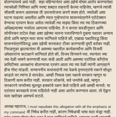
बोलण्यामध्ये अर्थ नाही. सहा महिन्यानंतर अशा तर्‍हेचे मोघम आरोप करण्यापेक्षा
त्याचवेळी निश्चित आणि स्पष्ट शब्दात तक्रारी केल्या पाहिजेत, म्हणजे त्यांची
चौकशी करून आवश्यक ती उपाययोजना करणे शक्य होते. ज्यावेळी अशा
घटना घडल्या असतील आणि त्यात गुन्हेगारांना शासनयंत्रणेने प्रोटेक्शन
देण्याचा प्रयत्‍न केला असेल त्यावेळी त्या माझ्या किंवा त्या त्या ठिकाणच्या
अधिकार्‍याच्या नजरेला आणल्या पाहिजेत. ते न करता सवडीनुसार आणि
सोयीस्कर वाटेल तेव्हा अशा तर्‍हेच्या भावना पसरविण्याने दुसर्‍या पक्षावर अन्याय
होतो आणि म्हणून मला साफ सांगितले पाहिजे की, एखाद्या पक्षाविरुद्ध किंवा
शासनयंत्रणेविरुद्ध अशा तर्‍हेची सरसकट टीका करण्याची दृष्टी बरोबर नाही.
निवडणुका झाल्यानंतर मी आमच्या पक्षातील कार्यकर्त्यांना आणि विजयी
उमेदवारांना कटाक्षाने सांगितले होते की, विजय विनयाने घ्या. त्यानंतर ज्या
ज्या वेळी भाषणे करण्याची मला संधी आली आणि आमच्या प्रांतिक काँग्रेस
कमिटीच्या अध्यक्षांना बोलण्याचा प्रसंग आला त्या त्या वेळी त्यांनी आग्रहाने
हीच गोष्ट मांडली. सन्माननीय सभासदांनी त्या वेळचे वृत्तपत्रांचे रकाने शोधून
काढले तर त्यांना हे सापडेल. आम्ही निव्वळ एका पक्षाचे सरकार म्हणून या
ठिकाणी काम करीत नाही. सरकार लोकांचे, सर्व जनतेचे आहे, म्हणून
सरकारने जनतेच्या मूलभूत हक्कांचे रक्षण केले पाहिजे असे आम्ही मानतो. या
प्रांतात कायद्याचे राज्य राहिलेले नाही असा आरोप करण्यात आला. तो ऐकून
मला खरोखर आश्चर्य वाटले.
अध्यक्ष महाराज,
I must repudiate this allegation with all the emphasis at
मी निषेध करीत नाही, कारण निषेधाची भाषा मला मंजूर नाही.
my command.