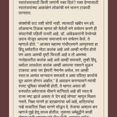
स्वातंत्र्यासाठी किती जणांनी रक्त दिलं? रक्त देण्यासाठी
स्वातंत्र्यांच्या आकांक्षेनं लोकांची मनं भारुन टाकावी
लागतात.
संघर्षाची वाट तशी सोपी नाही. त्यासाठी खंबीर मन हवे.
लोकमान्य टिळक म्हणत की मेलेली मने सचेतन करणे ही
संघटनेची पहिली पायरी आहे. डॉ. आंबेडकरांनी वेगवेगळे
उपाय योजून आपल्या समाजाचे मन सचेतन केले. ते
म्हणाले होते. " आजवर महात्मा गांधीप्रमाणे अस्पृश्यता हा
हिंदू धर्मावरील मोठा कलंक आहे असे आम्ही मानीत होतो
पण आता आमची दृष्टी फिरली आहे व तो आमच्या
नरदेहावरील कलंक आहे असे आम्ही समजतो, तुम्ही हिंदू
धर्माला लावलेला कलंक आम्ही आपल्या रक्ताने धुऊन
टाकावा असा जर ईश्वरी नेमानेम असेल, तर आम्ही
स्वत:स अत्यंत भाग्यवान समजतो व अशा पवित्र कार्याचे
दूत आपण होणार आहोत." हे आवाहन करण्यामागे त्यांची
स्पष्ट भूमिका संघर्षाची होती. ते म्हणत असत की
वनपर्वात धर्मराजास भीमाने सांगितले आहे की स्वत:चे
राज्य नष्ट झाले असता ते 'देग बाई जोगवा' म्हणून मिळत
नसते. भिक्षा मागणे हा ब्राह्मणांचा धर्म आहे, क्षत्रियांचा
नव्हे याकरिता भिक्षा मागणे सोडून दे. तेजाचा आश्रय कर
म्हणजे तुझे हेतू साध्य होतील. नुसत्या धर्मबुद्धीने काही