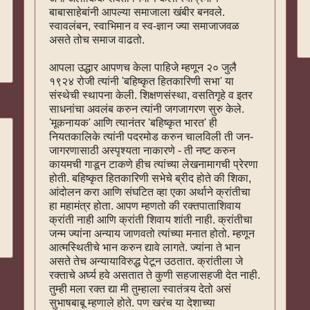
बाबासाहेबांनी आपल्या समाजाला खंबीर बनवले.
स्वावलंबन, स्वाभिमान व स्व-ज्ञान ज्या समाजाजवळ
असते तोच समाज वाढतो.
आपला उद्धार आपणच केला पाहिजे म्हणून २० जुलै
१९२४ रोजी त्यांनी 'बहिष्कृत हितकारिणी सभा' या
संस्थेची स्थापना केली. शिक्षणसंस्था, वसतिगृहे व इतर
साधनांचा अवलंब करुन त्यांनी जगजागरण सुरु केले.
'मूकनायक' आणि त्यानंतर 'बहिष्कृत भारत' ही
नियतकालिके त्यांनी पदरमोड करुन चालविली ती जन-
जागरणासाठी अस्पृश्यता नाकारणे - ती नष्ट करुन
कायमची गाडून टाकणे हीच त्यांच्या लेखनामागची प्रेरणा
होती. बहिष्कृत हितकारिणी सभेचे ब्रीद होते की शिका,
आंदोलन करा आणि संघटित व्हा एका अर्थाने क्रांतीचा
हा महामंत्र होता. आपण म्हणतो की रक्तपाताशिवाय
क्रांती नाही आणि क्रांती शिवाय शांती नाही. क्रांतीचा
जन्म ज्यांना अन्याय जाणवतो त्यांच्या मनात होतो. म्हणून
आत्मस्थितीचे भान करुन द्यावे लागते. ज्यांना ते भान
असते तेच अन्यायाविरुद्ध पेटून उठतात. क्रांतीला जे
रक्ताचे अर्घ्य हवे असतात ते कुणी सहजासहजी देत नाही.
तुम्ही मला रक्त द्या मी तुम्हाला स्वातंत्र्य देतो असं
सुभाषबाबू म्हणाले होते. पण खरंच या देशाच्या