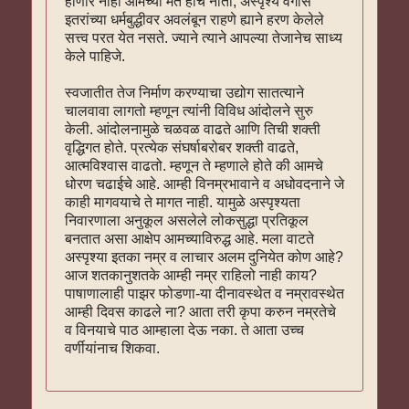
होणार नाही आमच्या मते हीच नीती, अस्पृश्य वर्गास
इतरांच्या धर्मबुद्धीवर अवलंबून राहणे ह्याने हरण केलेले
सत्त्व परत येत नसते. ज्याने त्याने आपल्या तेजानेच साध्य
केले पाहिजे.
स्वजातीत तेज निर्माण करण्याचा उद्योग सातत्याने
चालवावा लागतो म्हणून त्यांनी विविध आंदोलने सुरु
केली. आंदोलनामुळे चळवळ वाढते आणि तिची शक्ती
वृद्धिगत होते. प्रत्येक संघर्षाबरोबर शक्ती वाढते,
आत्मविश्वास वाढतो. म्हणून ते म्हणाले होते की आमचे
धोरण चढाईचे आहे. आम्ही विनम्रभावाने व अधोवदनाने जे
काही मागवयाचे ते मागत नाही. यामुळे अस्पृश्यता
निवारणाला अनुकूल असलेले लोकसुद्धा प्रतिकूल
बनतात असा आक्षेप आमच्याविरुद्ध आहे. मला वाटते
अस्पृश्या इतका नम्र व लाचार अलम दुनियेत कोण आहे?
आज शतकानुशतके आम्ही नम्र राहिलो नाही काय?
पाषाणालाही पाझर फोडणा-या दीनावस्थेत व नम्रावस्थेत
आम्ही दिवस काढले ना? आता तरी कृपा करुन नम्रतेचे
व विनयाचे पाठ आम्हाला देऊ नका. ते आता उच्च
वर्णीयांनाच शिकवा.