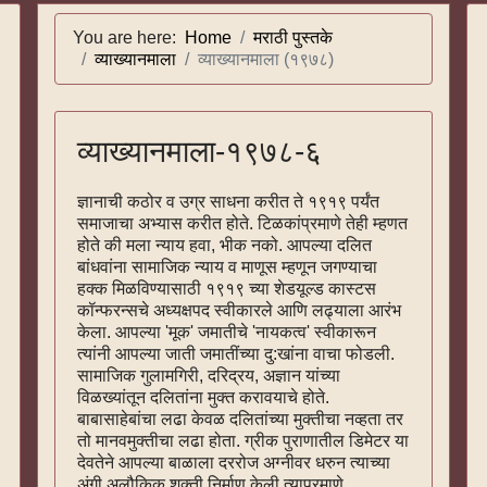
You are here:
Home
मराठी पुस्तके
व्याख्यानमाला
व्याख्यानमाला (१९७८)
व्याख्यानमाला-१९७८-६
ज्ञानाची कठोर व उग्र साधना करीत ते १९१९ पर्यंत
समाजाचा अभ्यास करीत होते. टिळकांप्रमाणे तेही म्हणत
होते की मला न्याय हवा, भीक नको. आपल्या दलित
बांधवांना सामाजिक न्याय व माणूस म्हणून जगण्याचा
हक्क मिळविण्यासाठी १९१९ च्या शेडयूल्ड कास्टस
कॉन्फरन्सचे अध्यक्षपद स्वीकारले आणि लढ्याला आरंभ
केला. आपल्या 'मूक' जमातीचे 'नायकत्व' स्वीकारून
त्यांनी आपल्या जाती जमातींच्या दु:खांना वाचा फोडली.
सामाजिक गुलामगिरी, दरिद्रय, अज्ञान यांच्या
विळख्यांतून दलितांना मुक्त करावयाचे होते.
बाबासाहेबांचा लढा केवळ दलितांच्या मुक्तीचा नव्हता तर
तो मानवमुक्तीचा लढा होता. ग्रीक पुराणातील डिमेटर या
देवतेने आपल्या बाळाला दररोज अग्नीवर धरुन त्याच्या
अंगी अलौकिक शक्ती निर्माण केली त्याप्रमाणे