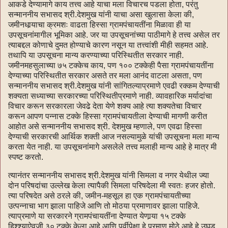
आकडे देण्यामागे काय तत्त्व आहे याचा मला विचारच पडला होता, परंतु
सन्माननीय सभासद श्री.देशमुख यांनी याचा असा खुलासा केला की,
जमीनधार्‍याचा क्रमशः वाढता हिस्सा ग्रामपंचायतींना मिळावा ही या
उपसूचनांमागील भूमिका आहे. जर या उपसूचनांच्या पाठीमागे हे तत्त्व असेल तर
त्याबद्दल कोणाचे दुमत होण्याचे कारण नसून या तत्त्वांशी मीही सहमत आहे.
तथापि या उपसूचना मान्य करण्याच्या परिस्थितीत सरकार नाही.
जमीनमहसुलाच्या ७५ टक्केच काय, पण १०० टक्केही पैसा ग्रामपंचायतींना
देण्याच्या परिस्थितीत सरकार असते तर मला आनंद वाटला असता, पण
सन्माननीय सभासद श्री.देशमुख यांनी सांगितल्याप्रमाणे एवढी रक्कम देण्याची
शक्यता सध्याच्या सरकारच्या परिस्थितीप्रमाणे नाही. व्यावहारिक मर्यादांचा
विचार करून सरकारला जेवढे देता येणे शक्य आहे त्या शक्यतेचा विचार
करून आपण पन्नास टक्के हिस्सा ग्रामपंचायतीला देण्याची मागणी करीत
आहोत असे सन्माननीय सभासद श्री. देशमुख म्हणाले, पण एवढा हिस्सा
देण्याची सरकारची आर्थिक शक्ती आज नसल्यामुळे यांची उपसूचना मला मान्य
करता येत नाही. या उपसूचनांमागे असलेले तत्त्व मलाही मान्य आहे हे मात्र मी
स्पष्ट करतो.
त्यानंतर सन्माननीय सभासद श्री.देशमुख यांनी सिमला व नगर येथील ज्या
दोन परिषदांचा उल्लेख केला त्यापैकी सिमला परिषदेला मी स्वतः हजर होतो.
त्या परिषदेत असे ठरले की, जमीन-महसूल हा एक ग्रामपंचायतीच्या
उत्पन्नाचा भाग झाला पाहिजे आणि तो मोठया प्रमाणावर झाला पाहिजे.
त्याप्रमाणे या सरकारने ग्रामपंचायतींना देण्यात येणार्‍या १५ टक्के
हिश्श्याऐवजी ३० टक्के केला आहे आणि पूर्वीपेक्षा हे प्रमाण मोठे आहे हे उघड