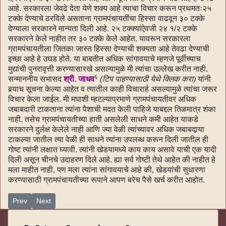
आहे. सरकारला जेवढे देता येणे शक्य आहे त्याचा विचार करून प्रथमतः२५
टक्के देण्याचे ठरविले असताना ग्रामपंचायतींचा हिस्सा वाढवून ३० टक्के
देण्याला सरकारने मान्यता दिली आहे. २५ टक्क्यांऐवजी २४ १/२ टक्के
सरकारने केले नाहीत तर ३० टक्के केले आहेत. यावरून सरकारला
ग्रामपंचायतीला जितका जास्त हिस्सा देण्याची शक्यता आहे तेवढा देण्याची
इच्छा आहे हे उघड होते. या बाबतीत अधिक सांगावयाचे म्हणजे पूर्वीच्याच
मुद्यांची पुनरावृत्ती करण्यासारखे असल्यामुळे मी त्यांचा उल्लेख करीत नाही.
६
सन्माननीय सभासद
श्री. जाधव
(
टिप पाहण्यासाठी येथे क्लिक करा)
यांनी
बर्‍याच सूचना केल्या आहेत व त्यातील काही विचारार्ह असल्यामुळे त्यांचा जरूर
विचार केला जाईल. मी मघाशी म्हटल्याप्रमाणे ग्रामपंचायतीवर अधिक
जबाबदारी टाकताना त्यांना पैशाची मदत केली पाहिजे याबद्दल तिळमात्र शंका
नाही. तसेच ग्रामपंचायतीच्या हाती असलेली साधने कमी आहेत याकडे
सरकारने दुर्लक्ष केलेले नाही आणि ज्या वेळी त्यांच्यावर अधिक जबाबदार्‍या
टाकल्या जातील त्या वेळी ही साधने त्यांना उपलब्ध करून दिली जातील ही
गोष्ट त्यांनी लक्षात घ्यावी. त्यांनी खेडयामध्ये काय काय असावे याची एक यादी
दिली असून चीनचे उदाहरण दिले आहे. ह्या सर्व गोष्टी तेथे आहेत की नाहीत हे
मला माहीत नाही, पण मला त्यांना सांगावयाचे आहे की, खेडयांची सुधारणा
करण्यासाठी ग्रामपंचायतीच्या रूपाने आपण बरेच पैसे खर्च करीत आहोत.
Previous article: भाग १ विधानसभेतील भाषणे-६(english)
Next article: भाग १ विधानसभेतील भाषणे-४ (english)
Prev
Next