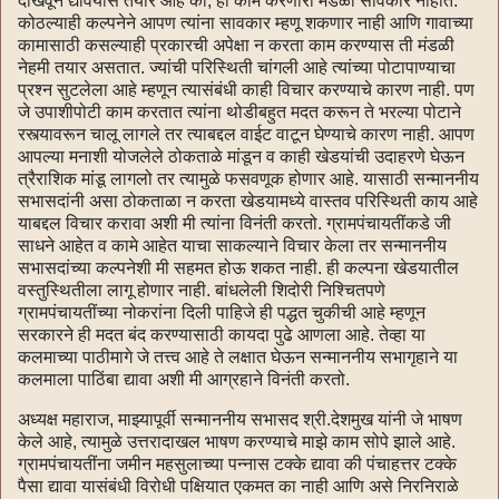
दाखवून द्यावयास तयार आहे की, ही कामे करणारी मंडळी सावकार नाहीत.
कोठल्याही कल्पनेने आपण त्यांना सावकार म्हणू शकणार नाही आणि गावाच्या
कामासाठी कसल्याही प्रकारची अपेक्षा न करता काम करण्यास ती मंडळी
नेहमी तयार असतात. ज्यांची परिस्थिती चांगली आहे त्यांच्या पोटापाण्याचा
प्रश्न सुटलेला आहे म्हणून त्यासंबंधी काही विचार करण्याचे कारण नाही. पण
जे उपाशीपोटी काम करतात त्यांना थोडीबहुत मदत करून ते भरल्या पोटाने
रस्त्यावरून चालू लागले तर त्याबद्दल वाईट वाटून घेण्याचे कारण नाही. आपण
आपल्या मनाशी योजलेले ठोकताळे मांडून व काही खेडयांची उदाहरणे घेऊन
त्रैराशिक मांडू लागलो तर त्यामुळे फसवणूक होणार आहे. यासाठी सन्माननीय
सभासदांनी असा ठोकताळा न करता खेडयामध्ये वास्तव परिस्थिती काय आहे
याबद्दल विचार करावा अशी मी त्यांना विनंती करतो. ग्रामपंचायतींकडे जी
साधने आहेत व कामे आहेत याचा साकल्याने विचार केला तर सन्माननीय
सभासदांच्या कल्पनेशी मी सहमत होऊ शकत नाही. ही कल्पना खेडयातील
वस्तुस्थितीला लागू होणार नाही. बांधलेली शिदोरी निश्चितपणे
ग्रामपंचायतींच्या नोकरांना दिली पाहिजे ही पद्धत चुकीची आहे म्हणून
सरकारने ही मदत बंद करण्यासाठी कायदा पुढे आणला आहे. तेव्हा या
कलमाच्या पाठीमागे जे तत्त्व आहे ते लक्षात घेऊन सन्माननीय सभागृहाने या
कलमाला पाठिंबा द्यावा अशी मी आग्रहाने विनंती करतो.
अध्यक्ष महाराज, माझ्यापूर्वी सन्माननीय सभासद श्री.देशमुख यांनी जे भाषण
केले आहे, त्यामुळे उत्तरादाखल भाषण करण्याचे माझे काम सोपे झाले आहे.
ग्रामपंचायतींना जमीन महसुलाच्या पन्नास टक्के द्यावा की पंचाहत्तर टक्के
पैसा द्यावा यासंबंधी विरोधी पक्षियात एकमत का नाही आणि असे निरनिराळे