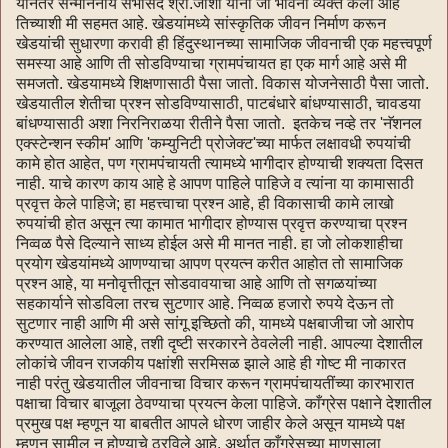
यानंतर सन्माननीय सभासद श्री.जोशी यांनी जी भावना व्यक्त केली आहे
तिच्याशी मी सहमत आहे. खेडयांमध्ये सांस्कृतिक जीवन निर्माण करून
खेडयांची सुधारणा करावी ही हिंदुस्थानच्या सामाजिक जीवनाची एक महत्त्वपूर्ण
समस्या आहे आणि ती सोडविण्याचा ग्रामपंचायत हा एक मार्ग आहे असे मी
समजतो. खेडयामध्ये शिक्षणासाठी पैसा जातो. विकास योजनेसाठी पैसा जातो.
खेडयातील शेतीचा प्रश्न सोडविण्यासाठी, पाटबंधारे बांधण्यासाठी, चावडया
बांधण्यासाठी अशा निरनिराळया रीतीने पैसा जातो. इतकेच नव्हे तर 'नॅशनल
एक्स्टेन्शन स्कीम' आणि 'कम्युनिटी प्रोजेक्ट'च्या मार्फत लक्षावधी रुपयांची
कामे होत आहेत, पण ग्रामपंचायती त्यामध्ये भागीदार होण्याची शक्यता दिसत
नाही. याचे कारण काय आहे हे आपण पाहिले पाहिजे व त्यांना या कामासाठी
प्रवृत्त केले पाहिजे; हा महत्त्वाचा प्रश्न आहे, ही विकासाची कामे लाखो
रुपयांची होत असून त्या कामात भागीदार होण्यास प्रवृत्त करण्याचा प्रश्न
निव्वळ पैसे दिल्याने साध्य होईल असे मी मानत नाही. हा जो लोकशाहीचा
प्रयोग खेडयांमध्ये आणण्याचा आपण प्रयत्न करीत आहोत तो सामाजिक
प्रश्न आहे, या मनोवृत्तीतून सोडवावयाचा आहे आणि तो सगळयांच्या
सहकार्याने सोडविला तरच सुटणार आहे. निव्वळ हजारो रुपये देऊन तो
सुटणार नाही आणि मी असे सांगू इच्छितो की, यामध्ये पक्षबाजीचा जो आरोप
करण्यात आलेला आहे, तशी दृष्टी सरकारने ठेवलेली नाही. आपल्या देशातील
लोकांचे जीवन राजकीय पक्षांशी सरमिसळ झाले आहे ही गोष्ट मी नाकारत
नाही परंतु खेडयातील जीवनाचा विचार करून ग्रामपंचायतींच्या कारभारात
पक्षाचा विचार बाजूला ठेवण्याचा प्रयत्न केला पाहिजे. काँग्रेस पक्षाने देशातील
प्रमुख पक्ष म्हणून या बाबतीत आपले धोरण जाहीर केले असून यामध्ये पक्ष
म्हणून सामील न होण्याचे ठरविले आहे. अर्थात काँग्रेसच्या माणसाला