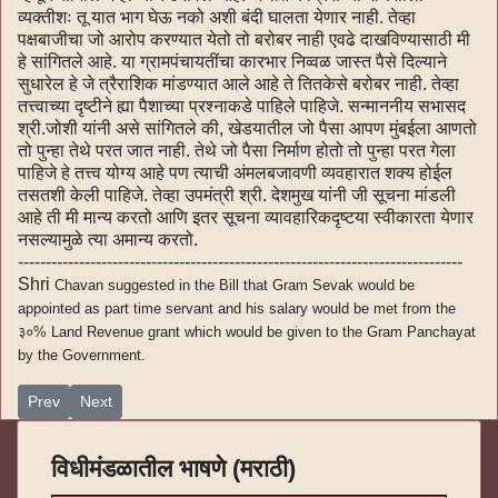
व्यक्तीशः तू यात भाग घेऊ नको अशी बंदी घालता येणार नाही. तेव्हा
पक्षबाजीचा जो आरोप करण्यात येतो तो बरोबर नाही एवढे दाखविण्यासाठी मी
हे सांगितले आहे. या ग्रामपंचायतींचा कारभार निव्वळ जास्त पैसे दिल्याने
सुधारेल हे जे त्रैराशिक मांडण्यात आले आहे ते तितकेसे बरोबर नाही. तेव्हा
तत्त्वाच्या दृष्टीने ह्या पैशाच्या प्रश्नाकडे पाहिले पाहिजे. सन्माननीय सभासद
श्री.जोशी यांनी असे सांगितले की, खेडयातील जो पैसा आपण मुंबईला आणतो
तो पुन्हा तेथे परत जात नाही. तेथे जो पैसा निर्माण होतो तो पुन्हा परत गेला
पाहिजे हे तत्त्व योग्य आहे पण त्याची अंमलबजावणी व्यवहारात शक्य होईल
तसतशी केली पाहिजे. तेव्हा उपमंत्री श्री. देशमुख यांनी जी सूचना मांडली
आहे ती मी मान्य करतो आणि इतर सूचना व्यावहारिकदृष्टया स्वीकारता येणार
नसल्यामुळे त्या अमान्य करतो.
--------------------------------------------------------------------------------
Shri
Chavan suggested in the Bill that Gram Sevak would be
appointed as part time servant and his salary would be met from the
३०% Land Revenue grant which would be given to the Gram Panchayat
by the Government.
Previous article: भाग १ विधानसभेतील भाषणे-७(english)
Next article: भाग १ विधानसभेतील भाषणे-५
Prev
Next
विधीमंडळातील भाषणे (मराठी)