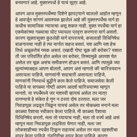
बनवणारं आहे. मुक्तस्पर्धा हे याचं सूत्र आहे.
आपण आज मुक्तस्पर्धेच्या दिशेने झापट्याने चाललो आहोत म्हणून
हे आवर्जून सांगणं आवश्यक झालेलं आहे की मुक्तस्पर्धेचा मार्ग हा
कधीच सामाजिक न्यायाचा असू शकत नाही. मुक्त स्पर्धेचा मार्ग हा
एकमेकांच्या गळ्याचा घोट घ्यायला प्रवृत्त करणारा मार्ग असतो.
कारण सूक्तासुक्त कुठलेही मार्ग वापरायचे, कसलाही विधिनिषेध
बाळगायचा नाही हे त्या मार्गात सहज बसतं. यश आणि यश हेच
तिथे अचूकतेचं गमक असतं. एखादी गोष्ट चूक की बरोबर? यशात
ती जर परिवर्तित होत असेल तर बरोबर, तिच्यामुळे अपयश येत
असेल तर चूक असंच समीकरण होऊन बसतं. आणि त्यामुळे ज्या
मूल्यांच्याबद्दल आपण बोलतो, आपण असं म्हणतो की चारित्र्यवान
असायला पाहिजे, माणसांनी सदाचारी असायला पाहिजे,
माणसांनी निस्वार्थ बुद्धीने काम केले पाहिजे. समाजसेवा केली
पाहिजे या सगळ्या गोष्टी आपण आदर्श चारित्र्याच्या म्हणून
मानतो. या स्पर्धेमध्ये जर यशस्वी व्हायचं असेल तर मात्र
वागण्याचे हे संकेत हे गुण न ठरता दोष ठरतात. मला जर
निवडणूक लढवून जिंकून यायचं असेल तर मोकळ्या मनाने मला
काळ्या पैशाचा स्वीकार केला पाहिजे. मी काळ्या पैशाचा
विधिनिषेद करतो, मला तो घ्यायाच नाही, मला तो वर्ज्य आहे असं
म्हणून मला निवडणूक लढविता येणार नाही, मला जर
लोकशाहीच्या स्पर्धेत टिकून राहायचं असेल तर मला दहशतीचा
वापर केला पाहिजे, गुंडगिरीचा वापर केला पाहिजे, कारण