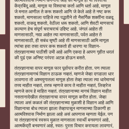
आत्मविश्वास निर्माण करणारा आहे की माणूस हा या विश्वाचा
केंद्रबिंदू आहे, माणूस या विश्वाचा कर्ता आणि धर्ता आहे, माणूस
जे मनात आणील ते करू शकतो आणि जे केले आहे ते नष्ट करू
शकतो, माणसाला पाहिजे त्या पद्धतीने तो नैसर्गिक शक्तींना वळवू
शकतो, वाकवू शकतो, वेठीला धरू शकतो, आणि शेवटी माणसाचं
कल्याण हेच संपूर्ण चराचराचं उद्दिष्ट आहे. जंगलं आहेत ती
माणसासाठी, नद्या आहेत त्या माणसासाठी, पर्वत आहेत ते
माणसासाठी, ही सबंध सृष्टी आहे ती माणसासाठी आमि माणूस
त्यांचा हवा तसा वापर करू शकतो ही धारणा या विज्ञान-
तंत्रज्ञानाच्या पाठीशी उभी आहे आणि एकदा हे आपण गृहीत धरलं
की पुढं एक अनिष्ट परंपरा अटळ होऊन बसते.
तंत्रज्ञानाचा वापर माणूस फार पूर्वापार करीत होता. पण त्याला
तंत्रज्ञानामागचं विज्ञान ठाऊक नव्हतं. म्हणजे जेव्हा दगडाला धार
लावणारा तो अश्मयुगातला माणूस होता तेव्हा त्याला त्या धारेमागचं
तत्त्व माहीत नव्हतं, तरफ म्हणजे काय ते माहीत नव्हतं, लिव्हरेज
म्हणजे काय हे माहित नव्हतं. तंत्रज्ञानाच्या मागचं विज्ञान माहीत
नसतानादेखील तंत्रज्ञानाचा वापर माणूस करीत होता. जेव्हा
त्याला असं कळलं की तंत्रज्ञानाच्या मुळाशी हे विज्ञान आहे आणि
विज्ञानाचा बोध त्याला झाला तेव्हापासून माणसाच्या ठिकाणी हा
आत्मविश्वास निर्माण झाला आहे असं आपणास म्हणता येईल. पण
या तंत्रज्ञानाचं स्वरूप मुळात माणसाला स्वार्थी बनवणारं आहे,
आत्मकेंद्री बनवणारं आहे, स्वतः पुरता विचार करायला लावणारं,