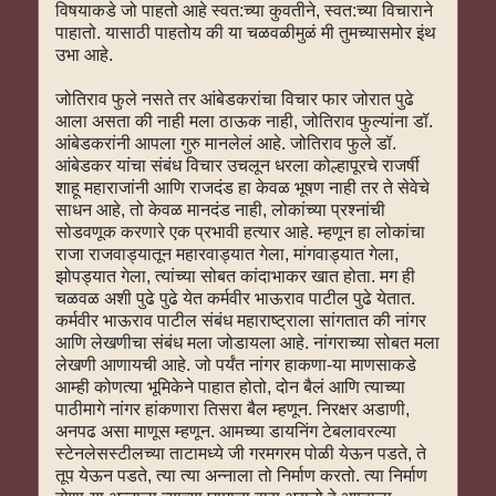
विषयाकडे जो पाहतो आहे स्वत:च्या कुवतीने, स्वत:च्या विचाराने
पाहातो. यासाठी पाहतोय की या चळवळीमुळं मी तुमच्यासमोर इंथ
उभा आहे.
जोतिराव फुले नसते तर आंबेडकरांचा विचार फार जोरात पुढे
आला असता की नाही मला ठाऊक नाही, जोतिराव फुल्यांना डॉ.
आंबेडकरांनी आपला गुरु मानलेलं आहे. जोतिराव फुले डॉ.
आंबेडकर यांचा संबंध विचार उचलून धरला कोल्हापूरचे राजर्षी
शाहू महाराजांनी आणि राजदंड हा केवळ भूषण नाही तर ते सेवेचे
साधन आहे, तो केवळ मानदंड नाही, लोकांच्या प्रश्नांची
सोडवणूक करणारे एक प्रभावी हत्यार आहे. म्हणून हा लोकांचा
राजा राजवाड्यातून महारवाड्यात गेला, मांगवाड्यात गेला,
झोपड्यात गेला, त्यांच्या सोबत कांदाभाकर खात होता. मग ही
चळवळ अशी पुढे पुढे येत कर्मवीर भाऊराव पाटील पुढे येतात.
कर्मवीर भाऊराव पाटील संबंध महाराष्ट्राला सांगतात की नांगर
आणि लेखणीचा संबंध मला जोडायला आहे. नांगराच्या सोबत मला
लेखणी आणायची आहे. जो पर्यंत नांगर हाकणा-या माणसाकडे
आम्ही कोणत्या भूमिकेने पाहात होतो, दोन बैलं आणि त्याच्या
पाठीमागे नांगर हांकणारा तिसरा बैल म्हणून. निरक्षर अडाणी,
अनपढ असा माणूस म्हणून. आमच्या डायनिंग टेबलावरल्या
स्टेनलेसस्टीलच्या ताटामध्ये जी गरमगरम पोळी येऊन पडते, ते
तूप येऊन पडते, त्या त्या अन्नाला तो निर्माण करतो. त्या निर्माण