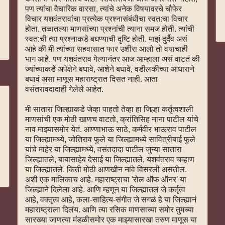
पण त्यांचा वैचारिक वारसा, त्यांचे अनेक विषयावरचे चौफेर
विचार यशवंतरावांचा प्रत्येक प्रश्नासंबंधीचा स्वत:चा विचार
होता. तळातल्या माणसांच्या प्रश्नांची त्याना समज होती. त्यांची
स्वत:ची त्या प्रश्नाकडे बघण्याची दृष्टि होती. माझं दुर्दैव असं
आहे की मी त्यांच्या सहवासात फार उशीरा आलो तो वयाचाही
भाग आहे. पण यशवंतराव गेल्यानंतर आज आम्हाला असं वाटतं की
ज्यांच्याकडे अपेक्षेने बघावे, आशेने बघावे, वडीलकीच्या आधाराने
बघावं असा माणूस महाराष्ट्रात दिसत नाही. आता
वसंतरावदादाही गेलेले आहेत.
मी सातारा जिल्ह्याकडे जेव्हा पाहतो तेव्हा हा जिल्हा कर्तृत्वशाली
माणसांची एक मोठी खाणच वाटतो, क्रांतिसिह नाना पाटील यांचे
नाव माझ्यासमोर येतं. आण्णाभाऊ साठे, कर्मवीर भाऊराव पाटील
या जिल्ह्यामध्ये, जोतिराव फुले या जिल्ह्यामध्ये सावित्रीबाई फुले
यांचे माहेर या जिल्ह्यामध्ये, वसंतदादा पाटील जुन्या सातारा
जिल्ह्यातले, बाबासाहेब देसाई या जिल्ह्यातले, यशवंतराव चव्हाण
या जिल्ह्यातले. किती मोठी आणखीन नांवे विसरली असतील.
अशी एक मालिकाच आहे. महाराष्ट्राचा 'रोल ऑफ ऑनर' या
जिल्ह्याने दिलेला आहे. आणि म्हणून या जिल्ह्यातलं जे कर्तृत्व
आहे, वक्तृत्व आहे, कला-साहित्य-संगीत जे सगळं हे या जिल्ह्यानं
महाराष्ट्राला दिलंय. आणि त्या रसिक माणसाच्या समोर तुमच्या
सारख्या जाणत्या मंडळीसमोर एक माझ्यासारखा तरुण माणूस या