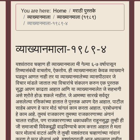
You are here:
Home
मराठी पुस्तके
व्याख्यानमाला
व्याख्यानमाला (१९८९)
व्याख्यानमाला-१९८९-४
व्याख्यानमाला-१९८९-४
यशवंतराव चव्हाण ही व्याख्यानमाला मी गेल्या ६-७ वर्षापासून
तिच्यासंबंधी वाचतोय, ऐकतोय. ही व्याख्यानमाला केवळ व्याख्याने
घडवून आणत नाही तर या व्याख्यानमालेच्या व्यासपीठावर जे
विचार मांडले जातात त्या विचारांचे संकलन करुन एक पुस्तक
सुद्धा आपण काढता आहात आणि या व्याख्यानमालेत जे सहभागी
असे श्रोते होऊ शकले नाहीत. जे आमच्या सारखे सर्वदूर
असलेल्या रसिकांच्या हातात ते पुस्तक आपण देत आहात. पाटील
साहेब आपण हे फार मोठं चांगलं काम करता आहात. प्रबोधनाचं
हे काम आहे. तुमचं राजकारण तुमच्या राजकारणाच्या अंगानं
चालत राहील, पण राजकारणाच्या धकाधकीत राहूनसुद्धा तुम्ही ही
जी समाजाची विवेकबुद्धी वाढविण्याचे काम करता आहात ते मला
फार मोलाचं वाटतं आणि ते तुम्ही यशवंतराव चव्हाणांच्या नांवानं
करता ते फार मोलाचं आहे. यशवंतरावजी आज आपल्यात नाहीत,