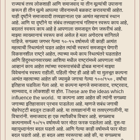
राज्याचं तत्त्व लोकशाही आणि समाजवाद या तीन मूल्यांची उपासना
करून ही तीन मूल्ये आपल्या जीवनामध्ये बळकट करावयाची आहेत.
याही दृष्टीने समाजावादी तत्त्वज्ञानाला एक अत्यंत महत्त्वाचं स्थान
आहे. आणि या दृष्टीने या संबंध तत्त्वज्ञानाचं गतिमान स्वरूप काय आहे,
बदलतं स्वरूप काय आहे हे आपणाला समजावून घेण जरूरीचं आहे.
माझ्या व्याख्यानाचं स्वरूप कसं असेल हे मला अगोदरच सांगितले
पाहिजे. सगळ्या जगभर गेल्या १०-१५ वर्षामध्ये जी काही अत्यंत
महत्वाची स्थित्यंतरे घडत आहेत त्यांची स्वरूपं समजावून घेणारी
विकसनशील राष्ट्रे आहेत, त्याच्या मध्ये काय स्थित्यंतरे घडताहेत
आणि हिदुस्थानसारख्या आशिया मधील राष्ट्रांमध्ये आपणाला नवी
आव्हानं काय आहेत त्यांच्या स्वरूपासंबंधी ढोबळ मानानं माझ्या
विवेचनांच स्वरूप राहीली. पहिली गोष्ट ही आहे की या मुलभूत कल्पना
अत्यंत महत्वाच्या आहेत की ज्यामुळे जगाचा गेल्या १००/१५० , वर्षांचा
इतिहास घडविला गेला आहे. या कल्पना म्हणजे समाजावाद, राष्ट्रवाद,
साम्यवाद, व लोकशाही या होत. These are the ideas which
influence the world. या कल्पना अशा आहेत की त्यांनी सगळ्या
जगाच्या इतिहासावर प्रभाव पाडलेला आहे. म्हणजे सबंध जगाची
चेहरेपट्टी बदलून टाकली आहे. या तत्वज्ञानांनी या तत्वप्रणालीनी, या
विचारांनी. समाजवाद हा एक त्यापैकीच विचार आहे. सगळ्याच
कल्पनामध्यें १०/१५ वर्षामध्ये फार मोठा फरक पडलेला आहे. दुस-या
महायुध्दानंतर बदल घडतो आहे. आणि गेल्या काही वर्षामध्ये फार मोठा
बदल घडतो आहे. हा बदल अशा स्वरूपाचा आहे की, या सगळ्याच