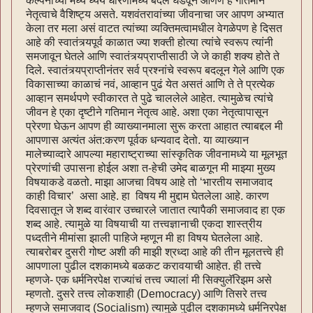
कल्पनांच्या मध्ये ध्येय धोरणामध्ये बदल घडवून आणणं हे गतिमान
नेतृत्वाचे वैशिष्ट्य असते. यशवंतरावांच्या जीवनाचा जर आपण अभ्यात
केला तर मला असं वाटत त्यांच्या व्यक्तिमत्वामधील वेगळेपण हे दिसत
आहे की स्वातंत्र्यपूर्व काळात ज्या शक्ती होत्या त्यांचे स्वरूप त्यांनी
समजावून घेतले आणि स्वातंत्र्यप्राप्तीसाठी जे जे काही शक्य होते ते
दिले. स्वातंत्र्यप्राप्तीनंतर सर्व प्रश्नांचे स्वरूप बदलून गेले आणि एक
विकासाच्या काळाचं नवं, आव्हान पुढं येत असतं आणि ते ते प्रत्येक
आव्हान समर्थपणे स्वीकारत ते पुढे चाललेले आहेत. त्यामुळेच त्यांचे
जीवन हे एका दृष्टीने गतिमान नेतृत्व आहे. अशा एका नेतृत्वापासून
प्रेरणा घेऊन आपण ही व्याख्यानमाला सुरू करता आहात त्याबद्दल मी
आपणास अत्यंत अंत:करण पूर्वक धन्यवाद देतो. या व्याख्यान
मालेच्याव्दारे आपल्या महाराष्ट्राच्या सांस्कृतिक जीवनामध्ये या मूलभूत
प्रेरणांची उपासना होईल अशा त-हेची उमेद बाळगून मी माझ्या मुख्य
विषयाकडे वळतो. माझा आजचा विषय आहे तो ‘भारतीय समाजवाद
काही विचार’ असा आहे. हा विषय मी मुद्दाम घेतलेला आहे. कारण
दिवसातून जे शब्द वारंवार उच्चारले जातात त्यापैकी समाजवाद हा एक
शब्द आहे. त्यामुळे या विषयाची या तत्त्वज्ञानाची एकदा शास्त्रीय
पध्दतीने मीमांसा झाली पाहिजे म्हणून मी हा विषय घेतलेला आहे.
त्याबरोबर दुसरी गोष्ट अशी की माझी श्रध्दा आहे की तीन मूलतत्त्वे ही
आपणाला पुढील दशकामध्ये बळकट करावयाची आहेत. ही तत्त्वे
म्हणजे- एक धर्मनिरपेक्ष राज्यांचं तत्त्व ज्यालां मी सिक्युलॅरिझम असे
म्हणतो. दुसरे तत्त्व लोकशाही (Democracy) आणि तिसरे तत्त्व
म्हणजे समाजवाद (Socialism) त्यामुळे पुढील दशकामध्ये धर्मनिरपेक्ष