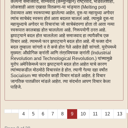
कल्पना समाजवाद, साम्यवाद (कम्युनिझन) राष्ट्रवाद, भांडवलशाही,
लोकशाही आता एखाद्या वितळणा-या भांड्यात (Melting pot)
ठेवाव्यात अशा स्वरूपाच्या झालेल्या आहेत. दुस-या महायुध्दा अगोदर
त्यांच साचेबंद स्वरूप होतं आता बदलत चाललं आहे. त्यामुळे दुस-या
महायुध्दाचे अगोदर या विचारांचा जो साचेबंदपणा होता तो आता नव्या
स्वरूपात कालबाह्य होत चाललेला आहे. निरूपयोगी ठरत आहे.
झपाट्याने बदल होत चाललेला आहे समाजवाद हा त्यापैकीच एक
विचार आहे. त्यामध्ये फार झपाट्याने बदल होत आहे. मी फक्त दोन
बदल तुम्हाला सांगतो व ते कसे होत गेले आहेत हेही सांगतो. युरोपमध्ये
मुख्यत: औद्योगिक क्रांती आणि तंत्रविषयक क्रांती (Industrial
Revolution and Technological Revolution.) यांच्यामुळे
युरोप अमेरिकेमध्ये फार झपाट्याने बदल होत आहेत याचे कारण
त्यांच्याकडील मोठमोठे विचारवंत हे होत. त्यानी गेल्या दहा वर्षांत
Socialism च्या संदर्भात काही विचार मांडले आहेत. हे विचार
जागतिक पातळीवर मांडले आहेत. त्या संदर्भात आपण विचार केला
पाहिजे.
4
5
6
7
8
9
10
11
12
13