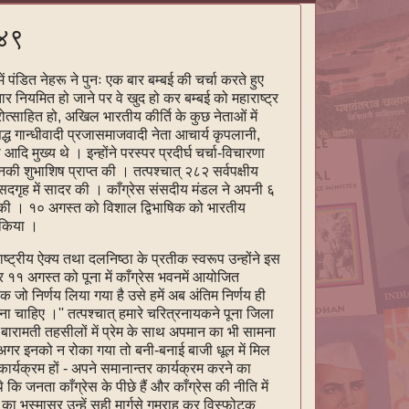
-४९
पंडित नेहरू ने पुनः एक बार बम्बई की चर्चा करते हुए
तार नियमित हो जाने पर वे खुद हो कर बम्बई को महाराष्ट्र
ोत्साहित हो, अखिल भारतीय कीर्ति के कुछ नेताओं में
िद्ध गान्धीवादी प्रजासमाजवादी नेता आचार्य कृपलानी,
दि मुख्य थे । इन्होंने परस्पर प्रदीर्घ चर्चा-विचारणा
 शुभाशिष प्राप्‍त की । तत्पश्चात् २८२ सर्वपक्षीय
ंसदगृह में सादर की । काँग्रेस संसदीय मंडल ने अपनी ६
 की । १० अगस्त को विशाल द्विभाषिक को भारतीय
य किया ।
्ट्रीय ऐक्य तथा दलनिष्ठा के प्रतीक स्वरूप उन्होंने इस
ार ११ अगस्त को पूना में काँग्रेस भवनमें आयोजित
िषयक जो निर्णय लिया गया है उसे हमें अब अंतिम निर्णय ही
ा चाहिए ।'' तत्पश्चात् हमारे चरित्रनायकने पूना जिला
र, बारामती तहसीलों में प्रेम के साथ अपमान का भी सामना
 अगर इनको न रोका गया तो बनी-बनाई बाजी धूल में मिल
्यक्रम हों - अपने समानान्तर कार्यक्रम करने का
ि जनता काँग्रेस के पीछे हैं और काँग्रेस की नीति में
ा भस्मासुर उन्हें सही मार्गसे गुमराह कर विस्फोटक