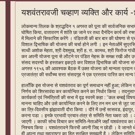
यशवंतरावजी चव्हाण व्यक्ति और कार्य 
लोकमान्य तिलक के श्राद्धदिन १ अगस्त को पूना की सार्वजनिक सभामें 
घोषित किया, वातावरण में शांति छा जाने पर तथा दैनंदिन कार्य की रफ्
में मिलाने की सिफारिश करेंगे । पंडितजी की बार बार की घोषणा से प्र
विशाल द्विभाषिक की योजना की चर्चा होने लगी । इन नेताओंमें सुप्रस
साथी अशोक मेहता, श्री देशमुख, श्री ह. रा. कामथ, श्री फिरोज गांधी आ
कर अपनी योजना पूना से लौटने पर पंडित नेहरू के समक्ष रखी और उनकी
संसद सदस्यों के हस्ताक्षर इकट्ठे कर विशाल द्विभाषिक की योजना स
अगस्त १९५६ की आवश्यक बैठक में उक्त योजना को मान्यता प्रदान
प्रजातंत्र की सर्वोच्च सत्ता संसदगृह ने एक प्रस्ताव पारित कर मान्
हालाँकि इस योजना से यशवंतराव का पूर्ण समाधान नहीं हुआ; लेकिन राष
निर्णय को शिरसावंद्य कर कार्यान्वित करने का निर्धार किया । तदनुस
कार्यकर्ता एवं निमंत्रितों की सभा में दृढ स्वरमें कहा : ''कल बम्बई व
मानना चाहिए और उसे कार्यान्वित करने के लिए तन मन धन से जुट जान
का त्रि-दिवसीय झंझावाती दौरा किया । दौरे में उन्हें सासवड, इंदापु
करना पडा । इनके प्रभावी प्रचार-तंत्र से समिति नेता घबरा उठे ।
जाएगी । काफी सोच विचार कर समिति-नेताओंने जहाँ यशवंतराव का कार
निश्चय किया । यशवंतरावने फिरभी अपनी जिद्द न छोडी । वे जानते थे क
ही अपना तथा महाराष्ट्र का हित सुरक्षित समझती है । लेकिन समिति क