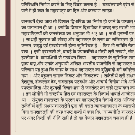
परिस्थिति निर्माण करने के लिए विवश करता है । यशवंतरावने प्रेम से
पाने में ही कल के महाराष्ट्र का हित और कल्याण समझा !
वास्तवमें देखा जाय तो विशाल द्विभाषिक का निर्णय हो जाने के पश्चात्
का पागलपन ही था । क्योंकि विशाल द्विभाषिक में बम्बई सह मराठी भ
महाराष्ट्रियों की जनसंख्या का अनुपात भी १:३ था । सभी प्रश्नों प
। साथही गुजरात की संपदा और महाराष्ट्र के श्रम का सम्मिश्रण हो 
उन्नत, समृद्ध एवं ऐश्वर्यशाली होना सुनिश्चित है । फिर भी समिति ने
रखा । इसी प्रश्नको ले, बम्बई के उपमद्यनिषेध मंत्री श्री नरवणे, खेर 
इस्तीफा दे, वामपक्षियों से गठबंधन किया । महाराष्ट्र के सुशिक्षित
पूज्य बापू और उनके अनुयायी अखिल भारतीय राजनीति से महाराष्ट्र को
परिणाम यह हुआ कि समय के साथ महाराष्ट्र का बुद्धिवादी-वर्ग काँग्रेस
गया । और बहुजन समाज निकट और निकटतर । तर्कतीर्थ श्री लक्ष्मणशास
देशमुख, शंकरराव देव, रावसाहब पटवर्धन और आचार्य विनोबा भावे आदि
स्पष्टवादिता और दूरदर्शी विचारधारा से जनतंत्र का सही मूल्यांकन कर
। इन लोगोंने भी राष्ट्रीय हित एवं महाराष्ट्र के हितार्थ भाषाई आन्द
था । संयुक्त महाराष्ट्र के प्रश्न पर महाराष्ट्रीय नेताओं द्वारा अं
तर्कतीर्थ श्री लक्ष्मणशास्त्रीने पूना की वसंत व्याख्यानमाला के व
बिना रामशास्त्री की तरह स्पष्ट शब्दों में कहा कि, ''राज्यनीति शास्त्र क
पर अगर किसी की नीति सही है तो वह केवल यशवंतराव चव्हाण ही हैं ।