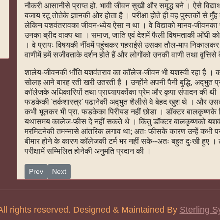
नौकरी आसानीसे प्राप्‍त हो, भावी जीवन सुखी और समृद्ध बने । ऐसे विद्य
बजाय रटू तोतेके ज्ञानकी ओर होता है । परीक्षा होते ही वह पुस्तकों से मु
लेकिन यशवंतरावका जीवन-ध्येय ऐसा न था । वे विद्याको मानव-जीवनका प्
उनका ब्रीद वाक्य था । समाज, जाति एवं देशमें फैली विषमताकी आँधी को 
। वे प्रायः विषयकी नींवमें पहुंचकर गहराईसे उसका तौल-माप निकालकर 
वाणीमें हमें सजीवताके दर्शन होते हैं और लोगोंको उनकी वाणी तथा वृत्तिसे 
शालेय-जीवनकी भाँति यशवंतराव का कॉलेज-जीवन भी यशस्वी रहा है । कहते
सोलह आने बारह रती खरी उतरती है । उन्होंने अपनी पैनी बुद्धि, अद्‍भुत प्
कॉलेजके अधिकारियों तथा प्राध्यापकोंका प्रेम और कृपा संपादन की थी ।
फडकेकी 'तर्कशास्त्र' पढानेकी अद्‍भुत शैलीसे वे बेहद खुश थे । और उस
कभी भूलकर भी प्रा. फडकेका पिरीयड नहीं छोडा । डॉक्टर बालकृष्णके प्रि
यथासमय कालेज-फीस दे नहीं सकते थे । किंतु डॉक्टर बालकृष्णको यशवंत
मरमिटनेकी तमन्नासे आंतरिक लगाव था; अतः फीसके कारण उन्हें कभी परीक
बीमार होने के कारण कॉलेजकी टर्म भर नहीं सके--अतः बहुत दुःखी हुए । 
परीक्षामें सम्मिलित होनेकी अनुमति प्रदान की ।
Previous article: यशवंतरावजी चव्हाण व्यक्ति और कार्य -७
Next article: यशवंतरावजी चव्हाण व्यक्ति और कार्य -५
Prev
Next
All rights reserved. Designed & Maintained By
Sterling S