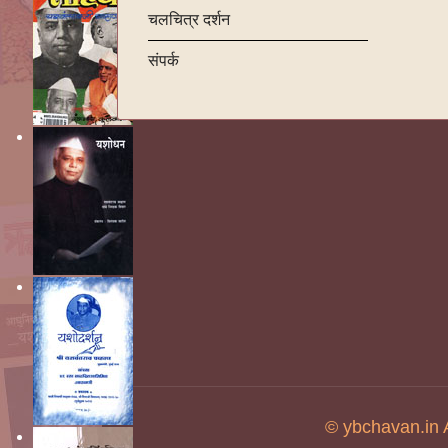
चलचित्र दर्शन
संपर्क
© ybchavan.in 