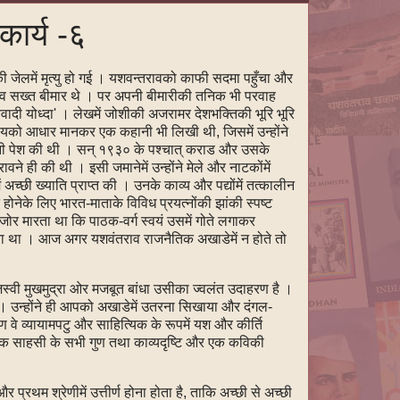
कार्य -६
ीकी जेलमें मृत्यु हो गई । यशवन्तरावको काफी सदमा पहुँचा और
तराव सख्त बीमार थे । पर अपनी बीमारीकी तनिक भी परवाह
वादी योध्दा' । लेखमें जोशीकी अजरामर देशभक्तिकी भूरि भूरि
 विषयको आधार मानकर एक कहानी भी लिखी थी, जिसमें उन्होंने
ानी पेश की थी । सन् १९३० के पश्चात् कराड और उसके
वने ही की थी । इसी जमानेमें उन्होंने मेले और नाटकोंमें
 अच्छी ख्याति प्राप्‍त की । उनके काव्य और पद्योंमें तत्कालीन
ोनेके लिए भारत-माताके विविध प्रयत्‍नोंकी झांकी स्पष्ट
ाब जोर मारता था कि पाठक-वर्ग स्वयं उसमें गोते लगाकर
ाता था । आज अगर यशवंतराव राजनैतिक अखाडेमें न होते तो
वी मुखमुद्रा ओर मजबूत बांधा उसीका ज्वलंत उदाहरण है ।
िला । उन्होंने ही आपको अखाडेमें उतरना सिखाया और दंगल-
ारण वे व्यायामपटु और साहित्यिक के रूपमें यश और कीर्ति
और एक साहसी के सभी गुण तथा काव्यदृष्टि और एक कविकी
ा और प्रथम श्रेणीमें उत्तीर्ण होना होता है, ताकि अच्छी से अच्छी