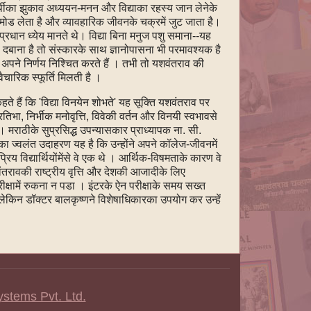
ार्थीका झुकाव अध्ययन-मनन और विद्याका रहस्य जान लेनेके
ँह मोड लेता है और व्यावहारिक जीवनके चक्रमें जुट जाता है।
रधान ध्येय मानते थे। विद्या बिना मनुज पशु समाना--यह
दबाना है तो संस्कारके साथ ज्ञानोपासना भी परमावश्यक है
अपने निर्णय निश्चित करते हैं । तभी तो यशवंतराव की
वैचारिक स्फूर्ति मिलती है ।
 हैं कि 'विद्या विनयेन शोभते' यह सूक्ति यशवंतराव पर
रतिभा, निर्भीक मनोवृत्ति, विवेकी वर्तन और विनयी स्वभावसे
 मराठीके सुप्रसिद्ध उपन्यासकार प्राध्यापक ना. सी.
का ज्वलंत उदाहरण यह है कि उन्होंने अपने कॉलेज-जीवनमें
य विद्यार्थियोंमेंसे वे एक थे । आर्थिक-विषमताके कारण वे
रावकी राष्ट्रीय वृत्ति और देशकी आजादीके लिए
्षामें रुकना न पडा । इंटरके ऐन परीक्षाके समय सख्त
लेकिन डॉक्टर बालकृष्णने विशेषाधिकारका उपयोग कर उन्हें
ystems Pvt. Ltd.