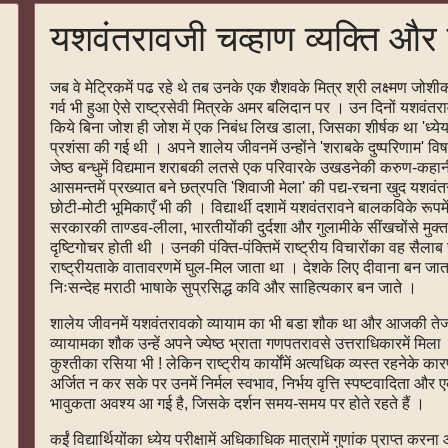
यशवंतरावजी चव्हाण व्यक्ति और 
जब वे मेट्रिकमें पढ रहे थे तब उनके एक शैशवके मित्र श्री लक्ष्मण जोश
गर्व भी हुआ ऐसे राष्ट्रसेवी मित्रके अमर बलिदान पर । उन दिनों यशवं
किये बिना जोश ही जोश में एक निबंध लिख डाला, जिसका शीर्षक था 'ध्येय
प्रशंसा की गई थी । अपने शालेय जीवनमें उन्होंने 'शराबके दुष्परिणाम'
जेष्ठ बन्धुमें विद्यमान शराबकी लतसे एक परिवारके उखडनेकी करुण-कह
आसमन्तमें प्रख्यात बने छत्रपति 'शिवाजी मेला' की पद्य-रचना खुद यशवंतरा
छोटी-मोटी भूमिकाएँ भी की । विद्यार्थी दशामें यशवंतरावने बालकविके रूपमें
सरकारकी ताण्डव-लीला, भारतीयोंकी दुर्दशा और गुलामीके सींखचोंसे मुक्त ह
दृष्टिगोचर होती थी । उनकी पंक्ति-पंक्तिमें राष्ट्रीय विचारोंका वह सैल
राष्ट्रीयताके वातावरणमें घुल-मिल जाता था । देशके लिए दीवाना बन ज
निःसन्देह मराठी भाषाके सुप्रसिद्ध कवि और साहित्यकार बन जाते ।
शालेय जीवनमें यशवंतरावको व्यायाम का भी बडा शौक था और आजकी तेजस्
व्यायामका शौक उन्हें अपने ज्येष्ठ भ्राता गणपतरावसे उत्तराधिकारमें म
कुश्तीका रसिया भी ! लेकिन राष्ट्रीय कार्योंमें अत्यधिक व्यस्त रहनेके क
अर्जित न कर सके पर उनमें निर्मल स्वभाव, निर्भय वृत्ति स्पष्टवादिता 
भावुकता अवश्य आ गई है, जिसके दर्शन समय-समय पर होते रहते हैं ।
कईं विद्यार्थियोंका ध्येय परीक्षामें अधिकाधिक मात्रामें गुणांक प्राप्‍त करन