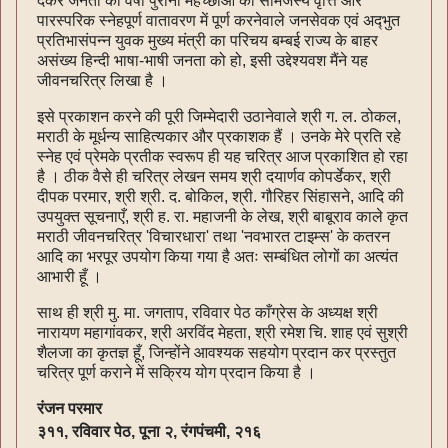
देकर जनता की वर्षों पुरानी महेच्छाओं को सामंजस्य वृत्ति और
पारस्परिक स्नेहपूर्ण वातावरण में पूर्ण करनेवाले जनसेवक एवं अद्‍भुत
प्रतिभासंपन्न युवक मुख्य मंत्री का परिचय बम्बई राज्य के बाहर
असंख्य हिन्दी भाषा-भाषी जनता को हो, इसी उद्देश्यवश मैंने यह
जीवनचरित्र लिखा है ।
इसे प्रकाशन करने की पूरी जिम्मेदारी उठानेवाले श्री ग. ल. ठोकल,
मराठी के मूर्धन्य साहित्यकार और प्रकाशक हैं । उनके मेरे प्रति रहे
स्नेह एवं प्रेमके प्रतीक स्वरूप ही यह चरित्र आज प्रकाशित हो रहा
है । ठीक वैसे ही चरित्र लेखन समय श्री दयार्णव कोपर्डेकर, श्री
दीपक परमार, श्री श्री. द. बोकिल, श्री. गौरिहर सिंहासने, आदि की
उपयुक्त सूचनाएँ, श्री ह. रा. महाजनी के लेख, श्री बाबूराव काले कृत
मराठी जीवनचरित्र 'विचारधारा' तथा 'नवभारत टाइम्स' के कतरन
आदि का भरपूर उपयोग किया गया है अतः सम्बंधित लोगों का अत्यंत
आभारी हूँ ।
साथ ही श्री मु. मा. जगताप, रविवार पेठ काँग्रेस के अध्यक्ष श्री
नारायण महागांवकर, श्री अरविंद मेहता, श्री रमेश चि. शाह एवं सुश्री
शैलजा का कृतज्ञ हूँ, जिन्होंने आवश्यक सहयोग प्रदान कर प्रस्तुत
चरित्र पूर्ण कराने में सक्रिय योग प्रदान किया है ।
रंजन परमार
३११, रविवार पेठ, पूना २, रंगपंचमी, २१६